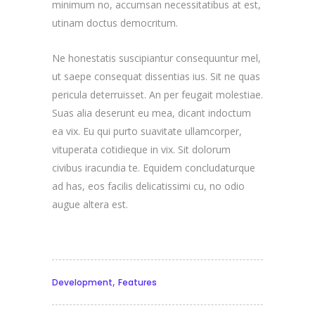
minimum no, accumsan necessitatibus at est,
utinam doctus democritum.
Ne honestatis suscipiantur consequuntur mel,
ut saepe consequat dissentias ius. Sit ne quas
pericula deterruisset. An per feugait molestiae.
Suas alia deserunt eu mea, dicant indoctum
ea vix. Eu qui purto suavitate ullamcorper,
vituperata cotidieque in vix. Sit dolorum
civibus iracundia te. Equidem concludaturque
ad has, eos facilis delicatissimi cu, no odio
augue altera est.
,
Development
Features