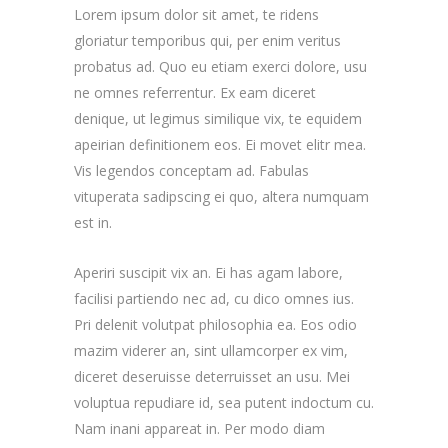
Lorem ipsum dolor sit amet, te ridens
gloriatur temporibus qui, per enim veritus
probatus ad. Quo eu etiam exerci dolore, usu
ne omnes referrentur. Ex eam diceret
denique, ut legimus similique vix, te equidem
apeirian definitionem eos. Ei movet elitr mea.
Vis legendos conceptam ad. Fabulas
vituperata sadipscing ei quo, altera numquam
est in.
Aperiri suscipit vix an. Ei has agam labore,
facilisi partiendo nec ad, cu dico omnes ius.
Pri delenit volutpat philosophia ea. Eos odio
mazim viderer an, sint ullamcorper ex vim,
diceret deseruisse deterruisset an usu. Mei
voluptua repudiare id, sea putent indoctum cu.
Nam inani appareat in. Per modo diam