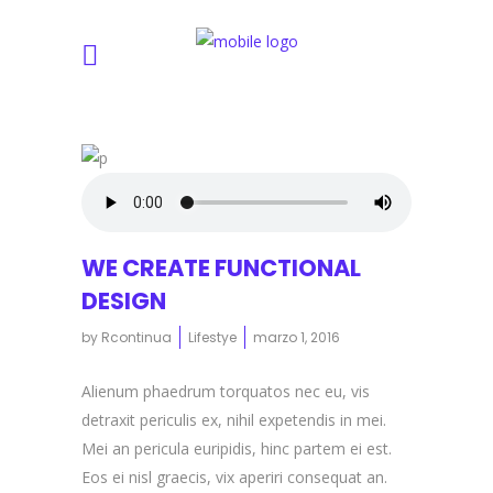
WE CREATE FUNCTIONAL
DESIGN
by
Rcontinua
Lifestye
marzo 1, 2016
Alienum phaedrum torquatos nec eu, vis
detraxit periculis ex, nihil expetendis in mei.
Mei an pericula euripidis, hinc partem ei est.
Eos ei nisl graecis, vix aperiri consequat an.