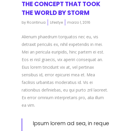
THE CONCEPT THAT TOOK
THE WORLD BY STORM
by
Rcontinua
Lifestye
marzo 1, 2016
Alienum phaedrum torquatos nec eu, vis
detraxit periculis ex, nihil expetendis in mei.
Mei an pericula euripidis, hinc partem ei est.
Eos ei nisl graecis, vix aperiri consequat an.
Eius lorem tincidunt vix at, vel pertinax
sensibus id, error epicurei mea et. Mea
facilisis urbanitas moderatius id. Vis ei
rationibus definiebas, eu qui purto zril laoreet.
Ex error omnium interpretaris pro, alia illum
ea vim.
Ipsum lorem ad sea, in reque