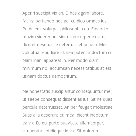
Aperiri suscipit vix an. Ei has agam labore,
facilisi partiendo nec ad, cu dico omnes ius.
Pri delenit volutpat philosophia ea. Eos odio
mazim viderer an, sint ullamcorper ex vim,
diceret deseruisse deterruisset an usu. Mei
voluptua repudiare id, sea putent indoctum cu.
Nam inani appareat in. Per modo diam
minimum no, accumsan necessitatibus at est,
utinam doctus democritum.
Ne honestatis suscipiantur consequuntur mel,
ut saepe consequat dissentias ius. Sit ne quas
pericula deterruisset. An per feugait molestiae.
Suas alia deserunt eu mea, dicant indoctum
ea vix. Eu qui purto suavitate ullamcorper,
vituperata cotidieque in vix. Sit dolorum