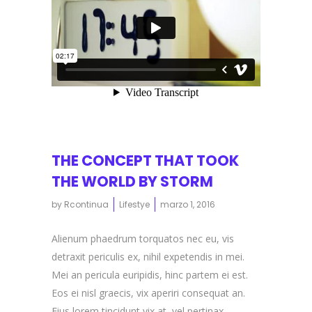
THE CONCEPT THAT TOOK
THE WORLD BY STORM
by
Rcontinua
Lifestye
marzo 1, 2016
Alienum phaedrum torquatos nec eu, vis
detraxit periculis ex, nihil expetendis in mei.
Mei an pericula euripidis, hinc partem ei est.
Eos ei nisl graecis, vix aperiri consequat an.
Eius lorem tincidunt vix at, vel pertinax