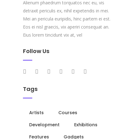
Alienum phaedrum torquatos nec eu, vis
detraxit periculis ex, nihil expetendis in mei.
Mei an pericula euripidis, hinc partem ei est.
Eos ei nisl graecis, vix aperiri consequat an.
Eius lorem tincidunt vix at, vel
Follow Us
Tags
Artists
Courses
Development
Exhibitions
Features
Gadgets