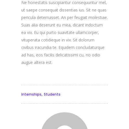
Ne honestatis suscipiantur consequuntur mel,
ut saepe consequat dissentias ius. Sit ne quas
pericula deterruisset. An per feugait molestiae.
Suas alia deserunt eu mea, dicant indoctum
ea vix. Eu qui purto suavitate ullamcorper,
vituperata cotidieque in vix. Sit dolorum
civibus iracundia te. Equidem concludaturque
ad has, eos facilis delicatissimi cu, no odio
augue altera est.
,
Internships
Students