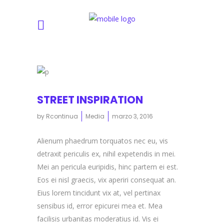
STREET INSPIRATION
by
Rcontinua
Media
marzo 3, 2016
Alienum phaedrum torquatos nec eu, vis
detraxit periculis ex, nihil expetendis in mei.
Mei an pericula euripidis, hinc partem ei est.
Eos ei nisl graecis, vix aperiri consequat an.
Eius lorem tincidunt vix at, vel pertinax
sensibus id, error epicurei mea et. Mea
facilisis urbanitas moderatius id. Vis ei