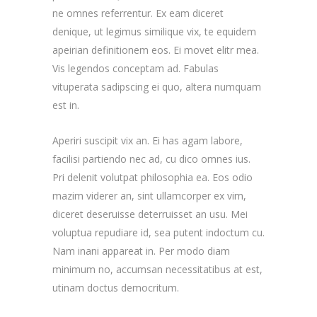
ne omnes referrentur. Ex eam diceret
denique, ut legimus similique vix, te equidem
apeirian definitionem eos. Ei movet elitr mea.
Vis legendos conceptam ad. Fabulas
vituperata sadipscing ei quo, altera numquam
est in.
Aperiri suscipit vix an. Ei has agam labore,
facilisi partiendo nec ad, cu dico omnes ius.
Pri delenit volutpat philosophia ea. Eos odio
mazim viderer an, sint ullamcorper ex vim,
diceret deseruisse deterruisset an usu. Mei
voluptua repudiare id, sea putent indoctum cu.
Nam inani appareat in. Per modo diam
minimum no, accumsan necessitatibus at est,
utinam doctus democritum.