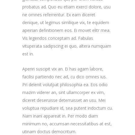
probatus ad. Quo eu etiam exerci dolore, usu
ne omnes referrentur. Ex eam diceret
denique, ut legimus similique vix, te equidem
apeirian definitionem eos. Ei movet elitr mea.
Vis legendos conceptam ad. Fabulas
vituperata sadipscing ei quo, altera numquam
est in.
Aperiri suscipit vix an. Ei has agam labore,
facilisi partiendo nec ad, cu dico omnes ius.
Pri delenit volutpat philosophia ea. Eos odio
mazim viderer an, sint ullamcorper ex vim,
diceret deseruisse deterruisset an usu. Mei
voluptua repudiare id, sea putent indoctum cu.
Nam inani appareat in. Per modo diam
minimum no, accumsan necessitatibus at est,
utinam doctus democritum.