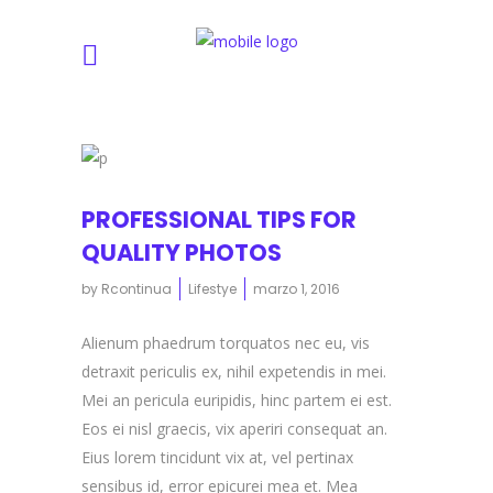
PROFESSIONAL TIPS FOR
QUALITY PHOTOS
by
Rcontinua
Lifestye
marzo 1, 2016
Alienum phaedrum torquatos nec eu, vis
detraxit periculis ex, nihil expetendis in mei.
Mei an pericula euripidis, hinc partem ei est.
Eos ei nisl graecis, vix aperiri consequat an.
Eius lorem tincidunt vix at, vel pertinax
sensibus id, error epicurei mea et. Mea