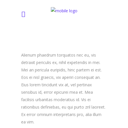
Alienum phaedrum torquatos nec eu, vis
detraxit periculis ex, nihil expetendis in mei.
Mei an pericula euripidis, hinc partem ei est.
Eos ei nisl graecis, vix aperiri consequat an.
Eius lorem tincidunt vix at, vel pertinax
sensibus id, error epicurei mea et. Mea
facilisis urbanitas moderatius id. Vis ei
rationibus definiebas, eu qui purto zril laoreet.
Ex error omnium interpretaris pro, alia illum
ea vim.