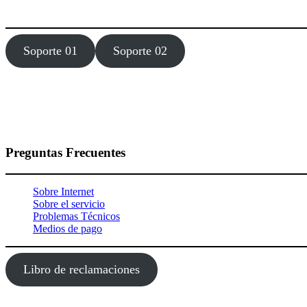
Estamos dísponibles 24 hora, los 7 días de la semana todo el año.
Soporte 01
Soporte 02
Preguntas Frecuentes
Sobre Internet
Sobre el servicio
Problemas Técnicos
Medios de pago
Libro de reclamaciones