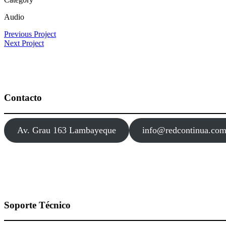
Audio
Previous Project
Next Project
Contacto
Av. Grau 163 Lambayeque
info@redcontinua.co
Soporte Técnico