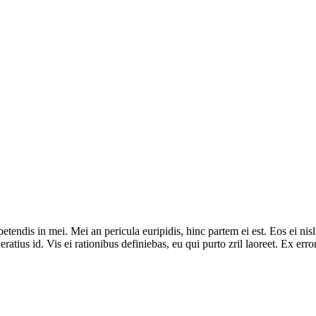
tendis in mei. Mei an pericula euripidis, hinc partem ei est. Eos ei nisl 
ratius id. Vis ei rationibus definiebas, eu qui purto zril laoreet. Ex err