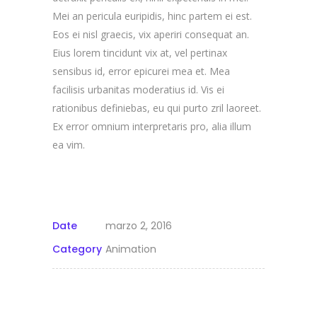
Mei an pericula euripidis, hinc partem ei est.
Eos ei nisl graecis, vix aperiri consequat an.
Eius lorem tincidunt vix at, vel pertinax
sensibus id, error epicurei mea et. Mea
facilisis urbanitas moderatius id. Vis ei
rationibus definiebas, eu qui purto zril laoreet.
Ex error omnium interpretaris pro, alia illum
ea vim.
Date
marzo 2, 2016
Category
Animation