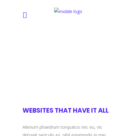
WEBSITES THAT HAVE IT ALL
Alienum phaedrum torquatos nec eu, vis
detraxit periculis ex, nihil expetendis in mei.