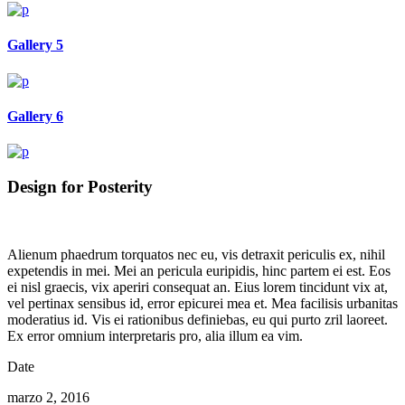
Gallery 5
Gallery 6
Design for Posterity
Alienum phaedrum torquatos nec eu, vis detraxit periculis ex, nihil
expetendis in mei. Mei an pericula euripidis, hinc partem ei est. Eos
ei nisl graecis, vix aperiri consequat an. Eius lorem tincidunt vix at,
vel pertinax sensibus id, error epicurei mea et. Mea facilisis urbanitas
moderatius id. Vis ei rationibus definiebas, eu qui purto zril laoreet.
Ex error omnium interpretaris pro, alia illum ea vim.
Date
marzo 2, 2016