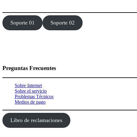
Estamos dísponibles 24 hora, los 7 días de la semana todo el año.
Soporte 01
Soporte 02
Preguntas Frecuentes
Sobre Internet
Sobre el servicio
Problemas Técnicos
Medios de pago
Libro de reclamaciones