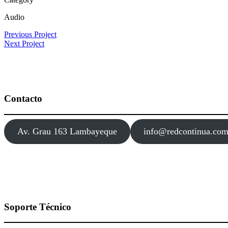
Audio
Previous Project
Next Project
Contacto
Av. Grau 163 Lambayeque
info@redcontinua.co
Soporte Técnico