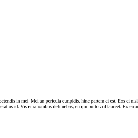
tendis in mei. Mei an pericula euripidis, hinc partem ei est. Eos ei nisl 
ratius id. Vis ei rationibus definiebas, eu qui purto zril laoreet. Ex err