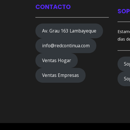
CONTACTO
SOP
Av. Grau 163 Lambayeque
Estamo
días d
info@redcontinua.com
Ventas Hogar
So
Ventas Empresas
So