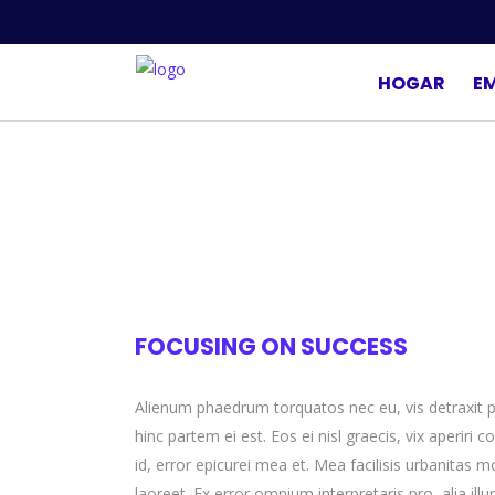
HOGAR
E
FOCUSING ON SUCCESS
Alienum phaedrum torquatos nec eu, vis detraxit peri
hinc partem ei est. Eos ei nisl graecis, vix aperiri 
id, error epicurei mea et. Mea facilisis urbanitas mo
laoreet. Ex error omnium interpretaris pro, alia ill