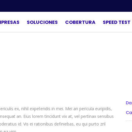
MPRESAS
SOLUCIONES
COBERTURA
SPEED TEST
Da
culis ex, nihil expetendis in mei. Mei an pericula euripidis,
Ca
consequat an. Eius lorem tincidunt vix at, vel pertinax sensibus
deratius id. Vis ei rationibus definiebas, eu qui purto zril
um ea vim.