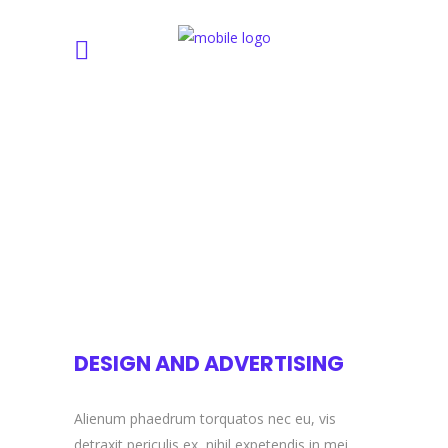
DESIGN AND ADVERTISING
Alienum phaedrum torquatos nec eu, vis
detraxit periculis ex, nihil expetendis in mei.