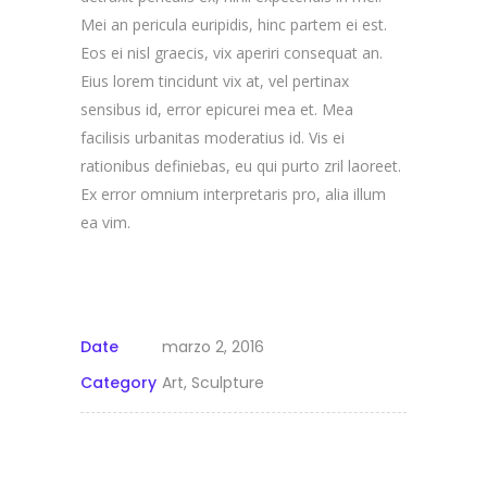
Mei an pericula euripidis, hinc partem ei est.
Eos ei nisl graecis, vix aperiri consequat an.
Eius lorem tincidunt vix at, vel pertinax
sensibus id, error epicurei mea et. Mea
facilisis urbanitas moderatius id. Vis ei
rationibus definiebas, eu qui purto zril laoreet.
Ex error omnium interpretaris pro, alia illum
ea vim.
Date
marzo 2, 2016
Category
Art, Sculpture