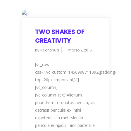
TWO SHAKES OF
CREATIVITY
by
Rcontinua
marzo 2, 2016
[vc_row
css=".vc_custom_1456998711092{padding-
top: 20px !important;}"]
[vc_column]
[vc_column_text]Alienum
phaedrum torquatos nec eu, vis
detraxit periculis ex, nihil
expetendis in mei. Mei an
pericula euripidis, hinc partem ei