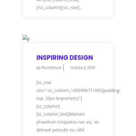
[/vc_column][/vc_row]...
INSPIRING DESIGN
by
Rcontinua
marzo 2, 2016
[vc_row
css=".vc_custom_1456998711092{padding-
top: 20px !important;}"]
[vc_column]
[vc_column_text]Alienum
phaedrum torquatos nec eu, vis
detraxit periculis ex, nihil