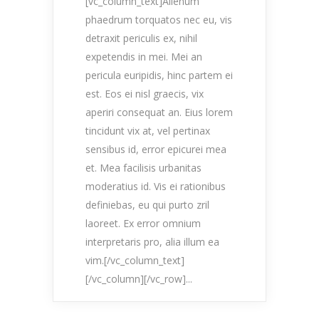
[vc_column_text]Alienum
phaedrum torquatos nec eu, vis
detraxit periculis ex, nihil
expetendis in mei. Mei an
pericula euripidis, hinc partem ei
est. Eos ei nisl graecis, vix
aperiri consequat an. Eius lorem
tincidunt vix at, vel pertinax
sensibus id, error epicurei mea
et. Mea facilisis urbanitas
moderatius id. Vis ei rationibus
definiebas, eu qui purto zril
laoreet. Ex error omnium
interpretaris pro, alia illum ea
vim.[/vc_column_text]
[/vc_column][/vc_row]...