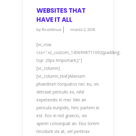
WEBSITES THAT
HAVE IT ALL
by
Rcontinua
marzo 2, 2016
[vc_row
css=".vc_custom_1456998711092{padding-
top: 20px !important;}"]
[vc_column]
[vc_column_text]Alienum
phaedrum torquatos nec eu, vis
detraxit periculis ex, nihil
expetendis in mei. Mei an
pericula euripidis, hinc partem ei
est. Eos ei nisl graecis, vix
aperiri consequat an. Eius lorem
tincidunt vix at, vel pertinax