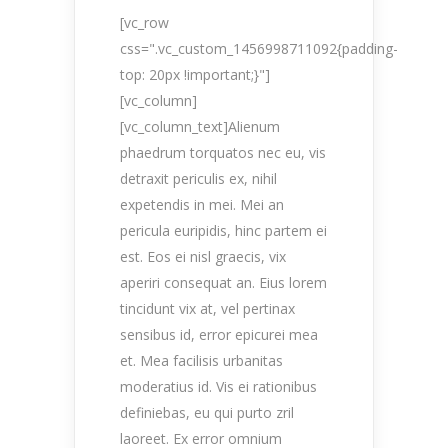
[vc_row
css=".vc_custom_1456998711092{padding-
top: 20px !important;}"]
[vc_column]
[vc_column_text]Alienum
phaedrum torquatos nec eu, vis
detraxit periculis ex, nihil
expetendis in mei. Mei an
pericula euripidis, hinc partem ei
est. Eos ei nisl graecis, vix
aperiri consequat an. Eius lorem
tincidunt vix at, vel pertinax
sensibus id, error epicurei mea
et. Mea facilisis urbanitas
moderatius id. Vis ei rationibus
definiebas, eu qui purto zril
laoreet. Ex error omnium