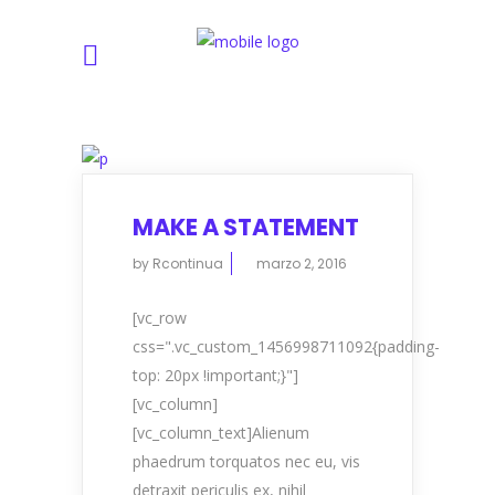
MAKE A STATEMENT
by
Rcontinua
marzo 2, 2016
[vc_row
css=".vc_custom_1456998711092{padding-
top: 20px !important;}"]
[vc_column]
[vc_column_text]Alienum
phaedrum torquatos nec eu, vis
detraxit periculis ex, nihil