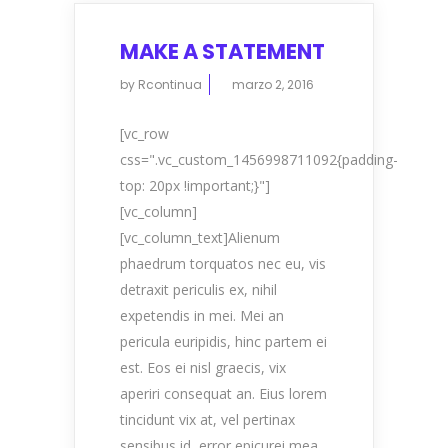
MAKE A STATEMENT
by
Rcontinua
marzo 2, 2016
[vc_row
css=".vc_custom_1456998711092{padding-
top: 20px !important;}"]
[vc_column]
[vc_column_text]Alienum
phaedrum torquatos nec eu, vis
detraxit periculis ex, nihil
expetendis in mei. Mei an
pericula euripidis, hinc partem ei
est. Eos ei nisl graecis, vix
aperiri consequat an. Eius lorem
tincidunt vix at, vel pertinax
sensibus id, error epicurei mea