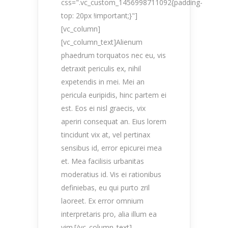
css=".vc_custom_1456998711092{padding-
top: 20px !important;}"]
[vc_column]
[vc_column_text]Alienum
phaedrum torquatos nec eu, vis
detraxit periculis ex, nihil
expetendis in mei. Mei an
pericula euripidis, hinc partem ei
est. Eos ei nisl graecis, vix
aperiri consequat an. Eius lorem
tincidunt vix at, vel pertinax
sensibus id, error epicurei mea
et. Mea facilisis urbanitas
moderatius id. Vis ei rationibus
definiebas, eu qui purto zril
laoreet. Ex error omnium
interpretaris pro, alia illum ea
vim.[/vc_column_text]