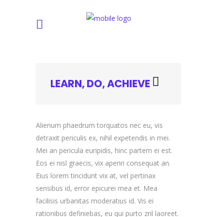
LEARN, DO, ACHIEVE
Alienum phaedrum torquatos nec eu, vis
detraxit periculis ex, nihil expetendis in mei.
Mei an pericula euripidis, hinc partem ei est.
Eos ei nisl graecis, vix aperiri consequat an.
Eius lorem tincidunt vix at, vel pertinax
sensibus id, error epicurei mea et. Mea
facilisis urbanitas moderatius id. Vis ei
rationibus definiebas, eu qui purto zril laoreet.