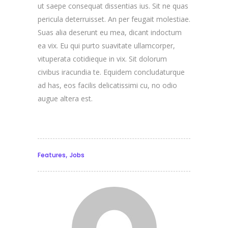
ut saepe consequat dissentias ius. Sit ne quas
pericula deterruisset. An per feugait molestiae.
Suas alia deserunt eu mea, dicant indoctum
ea vix. Eu qui purto suavitate ullamcorper,
vituperata cotidieque in vix. Sit dolorum
civibus iracundia te. Equidem concludaturque
ad has, eos facilis delicatissimi cu, no odio
augue altera est.
,
Features
Jobs