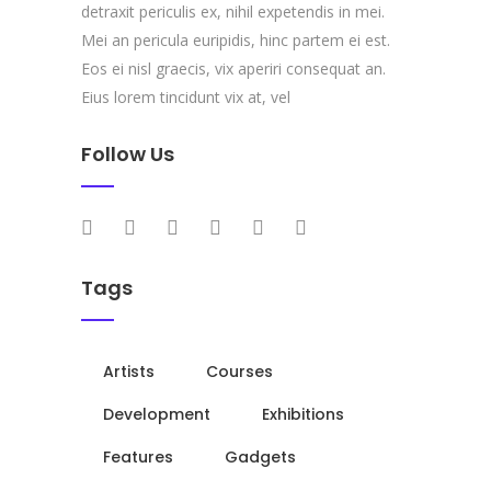
detraxit periculis ex, nihil expetendis in mei.
Mei an pericula euripidis, hinc partem ei est.
Eos ei nisl graecis, vix aperiri consequat an.
Eius lorem tincidunt vix at, vel
Follow Us
Tags
Artists
Courses
Development
Exhibitions
Features
Gadgets