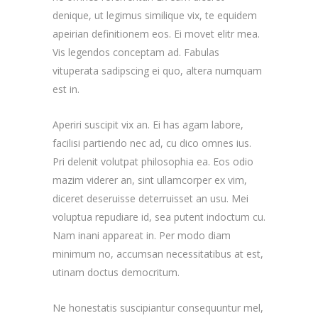
denique, ut legimus similique vix, te equidem
apeirian definitionem eos. Ei movet elitr mea.
Vis legendos conceptam ad. Fabulas
vituperata sadipscing ei quo, altera numquam
est in.
Aperiri suscipit vix an. Ei has agam labore,
facilisi partiendo nec ad, cu dico omnes ius.
Pri delenit volutpat philosophia ea. Eos odio
mazim viderer an, sint ullamcorper ex vim,
diceret deseruisse deterruisset an usu. Mei
voluptua repudiare id, sea putent indoctum cu.
Nam inani appareat in. Per modo diam
minimum no, accumsan necessitatibus at est,
utinam doctus democritum.
Ne honestatis suscipiantur consequuntur mel,