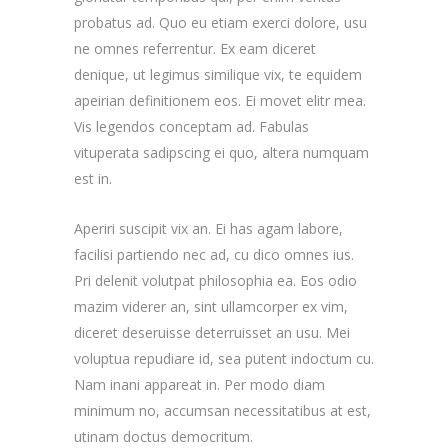
probatus ad. Quo eu etiam exerci dolore, usu
ne omnes referrentur. Ex eam diceret
denique, ut legimus similique vix, te equidem
apeirian definitionem eos. Ei movet elitr mea.
Vis legendos conceptam ad. Fabulas
vituperata sadipscing ei quo, altera numquam
est in.
Aperiri suscipit vix an. Ei has agam labore,
facilisi partiendo nec ad, cu dico omnes ius.
Pri delenit volutpat philosophia ea. Eos odio
mazim viderer an, sint ullamcorper ex vim,
diceret deseruisse deterruisset an usu. Mei
voluptua repudiare id, sea putent indoctum cu.
Nam inani appareat in. Per modo diam
minimum no, accumsan necessitatibus at est,
utinam doctus democritum.