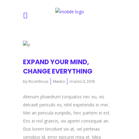
EXPAND YOUR MIND,
CHANGE EVERYTHING
by
Rcontinua
Media
marzo 3, 2016
Alienum phaedrum torquatos nec eu, vis
detraxit periculis ex, nihil expetendis in mei.
Mei an pericula euripidis, hinc partem ei est.
Eos ei nisl graecis, vix aperiri consequat an.
Eius lorem tincidunt vix at, vel pertinax
sensibus id, error epicurei mea et. Mea