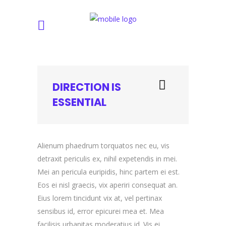
DIRECTION IS
ESSENTIAL
Alienum phaedrum torquatos nec eu, vis
detraxit periculis ex, nihil expetendis in mei.
Mei an pericula euripidis, hinc partem ei est.
Eos ei nisl graecis, vix aperiri consequat an.
Eius lorem tincidunt vix at, vel pertinax
sensibus id, error epicurei mea et. Mea
facilisis urbanitas moderatius id. Vis ei