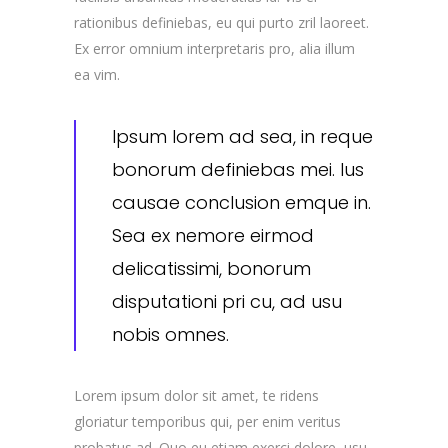
rationibus definiebas, eu qui purto zril laoreet.
Ex error omnium interpretaris pro, alia illum
ea vim.
Ipsum lorem ad sea, in reque
bonorum definiebas mei. Ius
causae conclusion emque in.
Sea ex nemore eirmod
delicatissimi, bonorum
disputationi pri cu, ad usu
nobis omnes.
Lorem ipsum dolor sit amet, te ridens
gloriatur temporibus qui, per enim veritus
probatus ad. Quo eu etiam exerci dolore, usu