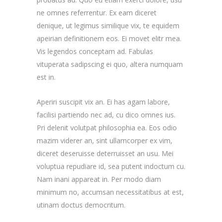
ne omnes referrentur. Ex eam diceret
denique, ut legimus similique vix, te equidem
apeirian definitionem eos. Ei movet elitr mea.
Vis legendos conceptam ad. Fabulas
vituperata sadipscing ei quo, altera numquam
est in.
Aperiri suscipit vix an. Ei has agam labore,
facilisi partiendo nec ad, cu dico omnes ius.
Pri delenit volutpat philosophia ea. Eos odio
mazim viderer an, sint ullamcorper ex vim,
diceret deseruisse deterruisset an usu. Mei
voluptua repudiare id, sea putent indoctum cu.
Nam inani appareat in. Per modo diam
minimum no, accumsan necessitatibus at est,
utinam doctus democritum.