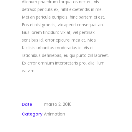
Alienum phaedrum torquatos nec eu, vis
detraxit periculis ex, nihil expetendis in mei.
Mei an pericula euripidis, hinc partem ei est.
Eos ei nisl graecis, vix aperiri consequat an.
Eius lorem tincidunt vix at, vel pertinax
sensibus id, error epicurei mea et. Mea
facilisis urbanitas moderatius id. Vis ei
rationibus definiebas, eu qui purto zril laoreet.
Ex error omnium interpretaris pro, alia illum
ea vim.
Date
marzo 2, 2016
Category
Animation