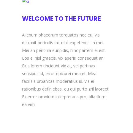
WELCOME TO THE FUTURE
Alienum phaedrum torquatos nec eu, vis
detraxit periculis ex, nihil expetendis in mei.
Mei an pericula euripidis, hinc partem ei est.
Eos ei nisl graecis, vix aperiri consequat an.
Eius lorem tincidunt vix at, vel pertinax
sensibus id, error epicurei mea et. Mea
facilisis urbanitas moderatius id. Vis ei
rationibus definiebas, eu qui purto zril laoreet.
Ex error omnium interpretaris pro, alia illum
ea vim.