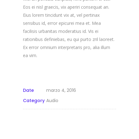
Eos ei nisl graecis, vix aperiri consequat an.
Eius lorem tincidunt vix at, vel pertinax
sensibus id, error epicurei mea et. Mea
facilisis urbanitas moderatius id. Vis ei
rationibus definiebas, eu qui purto zril laoreet.
Ex error omnium interpretaris pro, alia illum
ea vim.
Date
marzo 4, 2016
Category
Audio