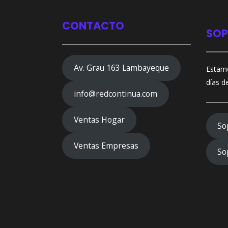
CONTACTO
SOP
Av. Grau 163 Lambayeque
Estamo
días d
info@redcontinua.com
Ventas Hogar
So
Ventas Empresas
So