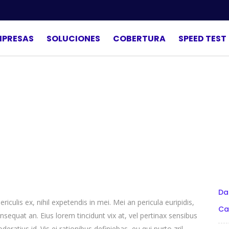
MPRESAS
SOLUCIONES
COBERTURA
SPEED TEST
Da
culis ex, nihil expetendis in mei. Mei an pericula euripidis,
Ca
consequat an. Eius lorem tincidunt vix at, vel pertinax sensibus
deratius id. Vis ei rationibus definiebas, eu qui purto zril