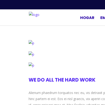
HOGAR
E
WE DO ALL THE HARD WORK
Alienum phaedrum torquatos nec eu, vis detraxit peri
hinc partem ei est. Eos ei nisl graecis, vix aperiri 
id, error epicurei mea et. Mea facilisis urbanitas mo