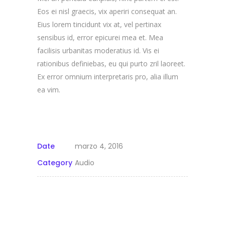
Eos ei nisl graecis, vix aperiri consequat an.
Eius lorem tincidunt vix at, vel pertinax
sensibus id, error epicurei mea et. Mea
facilisis urbanitas moderatius id. Vis ei
rationibus definiebas, eu qui purto zril laoreet.
Ex error omnium interpretaris pro, alia illum
ea vim.
Date
marzo 4, 2016
Category
Audio