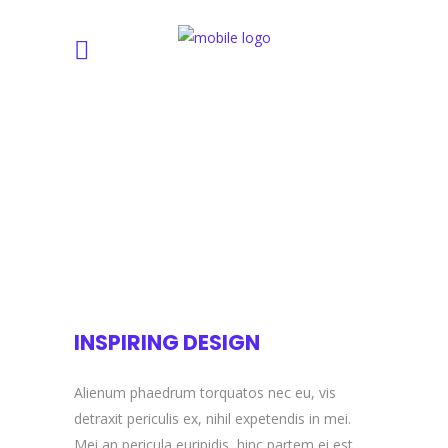
INSPIRING DESIGN
Alienum phaedrum torquatos nec eu, vis
detraxit periculis ex, nihil expetendis in mei.
Mei an pericula euripidis, hinc partem ei est.