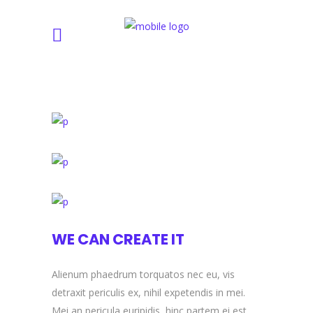
WE CAN CREATE IT
Alienum phaedrum torquatos nec eu, vis
detraxit periculis ex, nihil expetendis in mei.
Mei an pericula euripidis, hinc partem ei est.