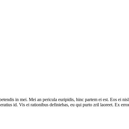
tendis in mei. Mei an pericula euripidis, hinc partem ei est. Eos ei nisl 
ratius id. Vis ei rationibus definiebas, eu qui purto zril laoreet. Ex err