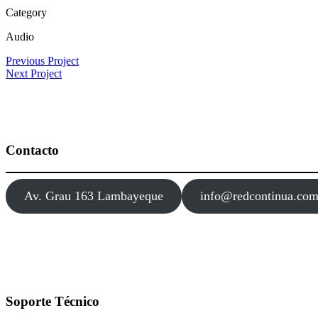
Category
Audio
Previous Project
Next Project
Contacto
Av. Grau 163 Lambayeque
info@redcontinua.co
Soporte Técnico