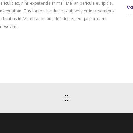
culis ex, nihil expetendis in mei. Mei an pericula euripidis,
Ca
consequat an. Eius lorem tincidunt vix at, vel pertinax sensibus
deratius id. Vis ei rationibus definiebas, eu qui purto zril
um ea vim.