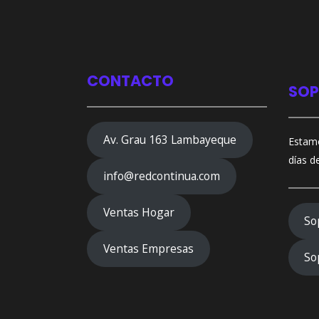
CONTACTO
SOP
Av. Grau 163 Lambayeque
Estamo
días d
info@redcontinua.com
Ventas Hogar
So
Ventas Empresas
So