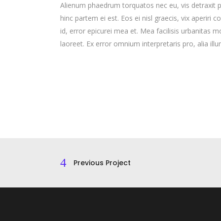
Alienum phaedrum torquatos nec eu, vis detraxit peri
hinc partem ei est. Eos ei nisl graecis, vix aperiri 
id, error epicurei mea et. Mea facilisis urbanitas mo
laoreet. Ex error omnium interpretaris pro, alia ill
Previous Project