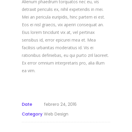
Alienum phaedrum torquatos nec eu, vis
detraxit periculis ex, nihil expetendis in mei.
Mei an pericula euripidis, hinc partem ei est.
Eos ei nisl graecis, vix aperiri consequat an.
Eius lorem tincidunt vix at, vel pertinax
sensibus id, error epicurei mea et. Mea
facilisis urbanitas moderatius id. Vis ei
rationibus definiebas, eu qui purto zril laoreet.
Ex error omnium interpretaris pro, alia illum
ea vim.
Date
febrero 24, 2016
Category
Web Design