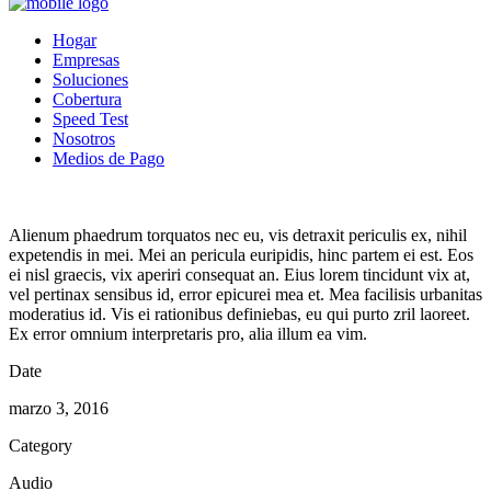
Hogar
Empresas
Soluciones
Cobertura
Speed Test
Nosotros
Medios de Pago
Alienum phaedrum torquatos nec eu, vis detraxit periculis ex, nihil
expetendis in mei. Mei an pericula euripidis, hinc partem ei est. Eos
ei nisl graecis, vix aperiri consequat an. Eius lorem tincidunt vix at,
vel pertinax sensibus id, error epicurei mea et. Mea facilisis urbanitas
moderatius id. Vis ei rationibus definiebas, eu qui purto zril laoreet.
Ex error omnium interpretaris pro, alia illum ea vim.
Date
marzo 3, 2016
Category
Audio